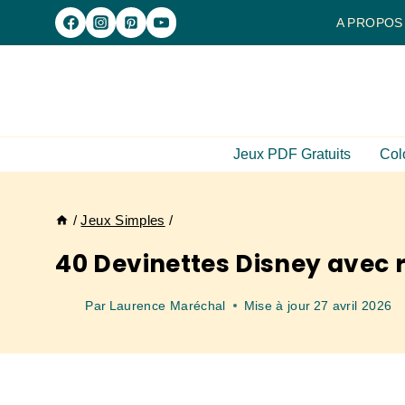
Aller
A PROPOS
au
contenu
Jeux PDF Gratuits
Col
/
Jeux Simples
/
40 Devinettes Disney avec 
Par
Laurence Maréchal
Mise à jour
27 avril 2026