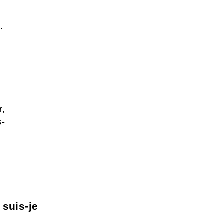
.
r,
s-
suis-je