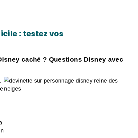
icile : testez vos
Disney caché ? Questions Disney avec
a
re
a
in