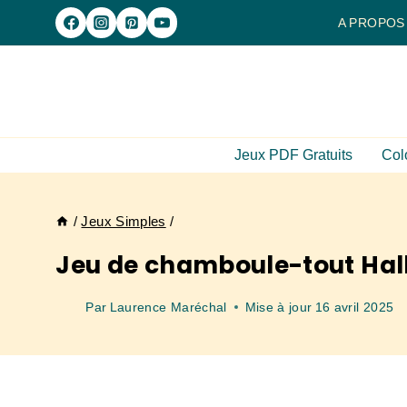
Aller
A PROPOS
au
contenu
Jeux PDF Gratuits
Col
/
Jeux Simples
/
Jeu de chamboule-tout Ha
Par
Laurence Maréchal
Mise à jour
16 avril 2025