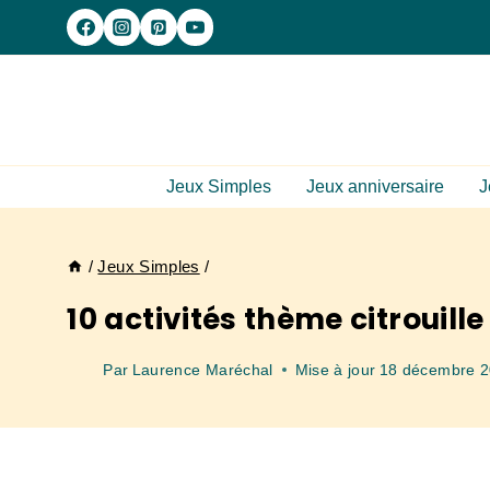
Aller
au
contenu
Jeux Simples
Jeux anniversaire
J
/
Jeux Simples
/
10 activités thème citrouill
Par
Laurence Maréchal
Mise à jour
18 décembre 