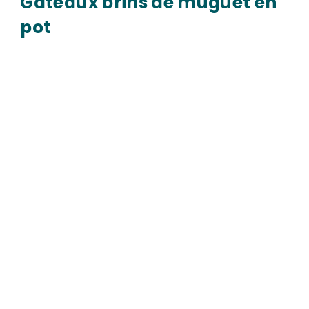
Gâteaux brins de muguet en
pot