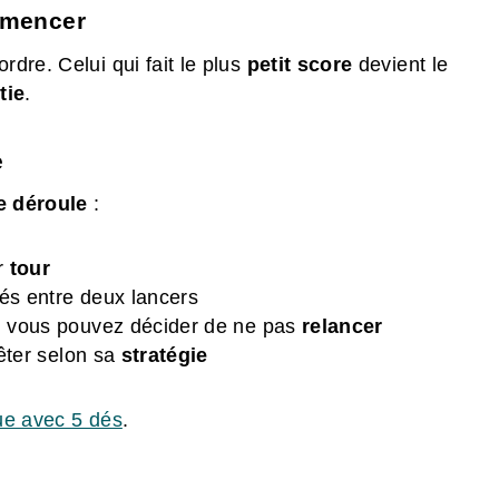
mmencer
rdre. Celui qui fait le plus
petit score
devient le
tie
.
e
e déroule
:
r
tour
és entre deux lancers
, vous pouvez décider de ne pas
relancer
êter selon sa
stratégie
ue avec 5 dés
.