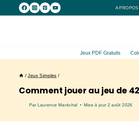
Aller
A PROPOS
au
contenu
Jeux PDF Gratuits
Col
/
Jeux Simples
/
Comment jouer au jeu de 421 
Par
Laurence Maréchal
Mise à jour
2 août 2026