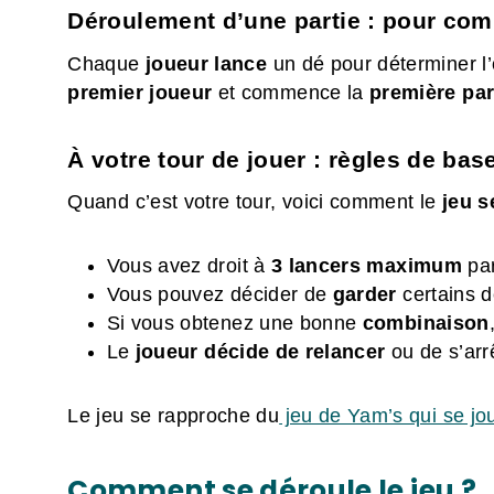
Déroulement d’une partie : pour co
Chaque
joueur
lance
un dé pour déterminer l’o
premier joueur
et commence la
première par
À votre tour de jouer : règles de bas
Quand c’est votre tour, voici comment le
jeu s
Vous avez droit à
3 lancers maximum
pa
Vous pouvez décider de
garder
certains d
Si vous obtenez une bonne
combinaison
Le
joueur décide de relancer
ou de s’arr
Le jeu se rapproche du
jeu de Yam’s qui se jo
Comment se déroule le jeu ?