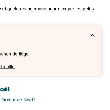
e
et quelques pompons pour occuper les petits
uchon de liège
chenille
Noël
n farceur de Noël
!