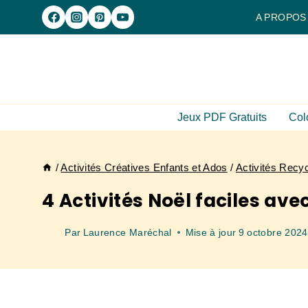
Aller
A PROPOS
au
contenu
Jeux PDF Gratuits
Col
/
Activités Créatives Enfants et Ados
/
Activités Recyc
4 Activités Noël faciles avec
Par
Laurence Maréchal
Mise à jour
9 octobre 2024