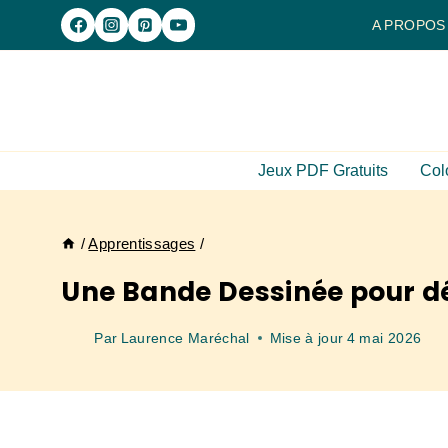
Aller
A PROPOS
au
contenu
Jeux PDF Gratuits
Col
/
Apprentissages
/
Une Bande Dessinée pour déc
Par
Laurence Maréchal
Mise à jour
4 mai 2026