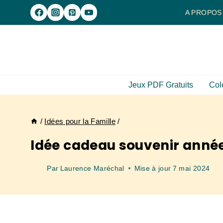
Aller
A PROPOS
au
contenu
Jeux PDF Gratuits
Col
/
Idées pour la Famille
/
Idée cadeau souvenir anné
Par
Laurence Maréchal
Mise à jour
7 mai 2024