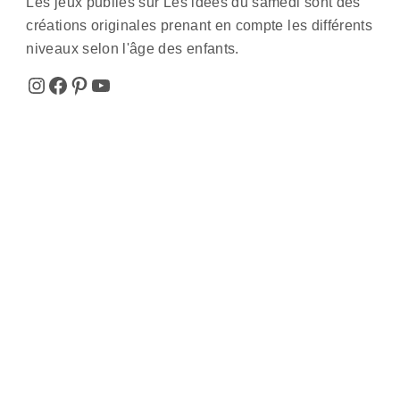
Les jeux publiés sur Les idées du samedi sont des
créations originales prenant en compte les différents
niveaux selon l'âge des enfants.
Instagram
Facebook
Pinterest
YouTube