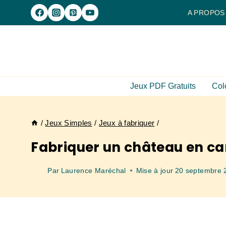
Aller
A PROPOS
au
contenu
Jeux PDF Gratuits
Col
/
Jeux Simples
/
Jeux à fabriquer
/
Fabriquer un château en ca
Par
Laurence Maréchal
Mise à jour
20 septembre 