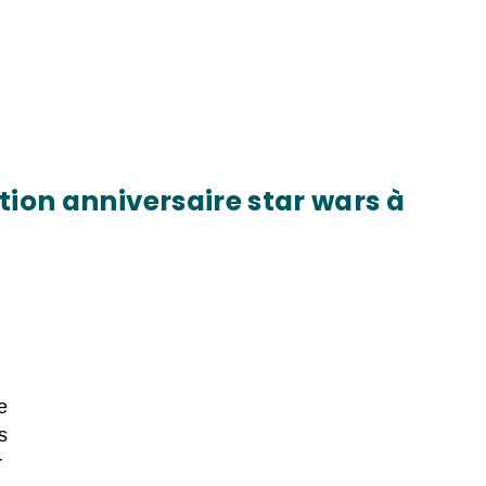
tion anniversaire star wars à
e
s
r