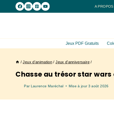
Aller
A PROPOS
au
contenu
Jeux PDF Gratuits
Col
/
Jeux d'animation
/
Jeux d'anniversaire
/
Chasse au trésor star wars e
Par
Laurence Maréchal
Mise à jour
3 août 2026