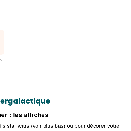
,
à
tergalactique
r : les affiches
is star wars (voir plus bas) ou pour décorer votre