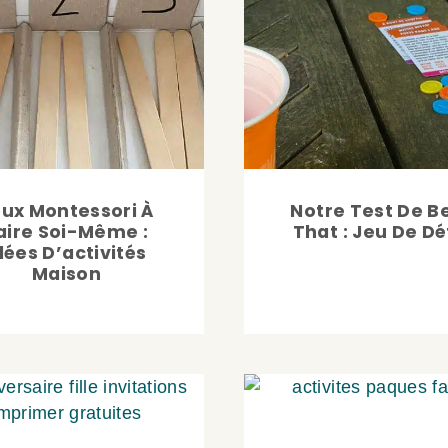
ux Montessori À
Notre Test De B
aire Soi-Même :
That : Jeu De Dé
dées D’activités
Maison